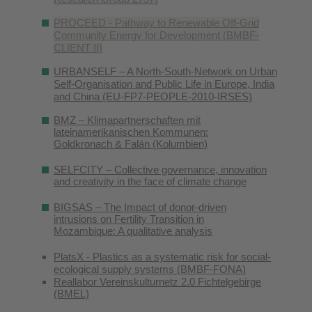
PROCEED - Pathway to Renewable Off-Grid
Community Energy for Development (BMBF-
CLIENT II)
URBANSELF – A North-South-Network on Urban
Self-Organisation and Public Life in Europe, India
and China (EU-FP7-PEOPLE-2010-IRSES)
BMZ – Klimapartnerschaften mit
lateinamerikanischen Kommunen:
Goldkronach & Falán (Kolumbien)
SELFCITY – Collective governance, innovation
and creativity in the face of climate change
BIGSAS – The Impact of donor-driven
intrusions on Fertility Transition in
Mozambique: A qualitative analysis
PlatsX - Plastics as a systematic risk for social-
ecological supply systems (BMBF-FONA)
Reallabor Vereinskulturnetz 2.0 Fichtelgebirge
(BMEL)