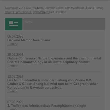
Sliderbilder v.l.n.r. (c)
Ryoji Iwata
,
Jaeyoon Jeong
,
Beth Macdonald
,
Juliana Romão
,
Daniel Funes Fuentes
,
NeONBRAND
auf Unsplash
News
05.07.2026
Geokino MemoriAmefricana
...mehr
28.05.2026
Online Conference: Nature Experience and the Environmental
Crisis: Phenomenology in an interdisciplinary context
...mehr
12.05.2026
Das Multimedia-Buch unter der Leitung von Valerie V.V.
Gruber & Gilbert Shang Ndi wird nun beim Geographischen
Kolloquium in Bayreuth vorgestellt.
...mehr
07.05.2026
3. Treffen des Arbeitskreises Raumphänomenologie
...mehr