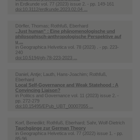
in
Erdkunde vol. 77 (2023) issue 2. - pp. 149-161
doi:10.3112/erdkunde.2023.02.04 ...
Dörfler, Thomas; Rothfuß, Eberhard
„Just human“ : Eine phänomenologische und
philosophisch-anthropologische Perspektive auf
u ...
in
Geographica Helvetica vol. 78 (2023) . - pp. 223-
240
doi:10.5194/gh-78-223-2023 ...
Daniel, Antje; Lauth, Hans-Joachim; Rothfuß,
Eberhard
Local Self‐Governance and Weak Statehood : A
Convincing Liaison?
in
Politics and Governance vol. 11 (2023) issue 2. -
pp. 272-279
doi:10.15495/EPub_UBT_00007055 ...
Korf, Benedikt; Rothfuß, Eberhard; Sahr, Wolf-Dietrich
Tauchgänge zur German Theory
in
Geographica Helvetica vol. 77 (2022) issue 1. - pp.
85-96