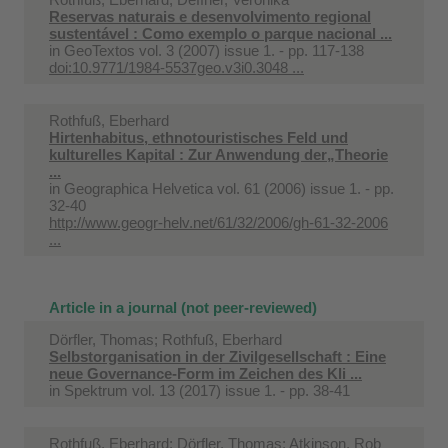
Reservas naturais e desenvolvimento regional
sustentável : Como exemplo o parque nacional ...
in
GeoTextos vol. 3 (2007) issue 1. - pp. 117-138
doi:10.9771/1984-5537geo.v3i0.3048 ...
Rothfuß, Eberhard
Hirtenhabitus, ethnotouristisches Feld und
kulturelles Kapital : Zur Anwendung der„Theorie
...
in
Geographica Helvetica vol. 61 (2006) issue 1. - pp.
32-40
http://www.geogr-helv.net/61/32/2006/gh-61-32-2006
...
Article in a journal (not peer-reviewed)
Dörfler, Thomas; Rothfuß, Eberhard
Selbstorganisation in der Zivilgesellschaft : Eine
neue Governance-Form im Zeichen des Kli ...
in
Spektrum vol. 13 (2017) issue 1. - pp. 38-41
Rothfuß, Eberhard; Dörfler, Thomas; Atkinson, Rob