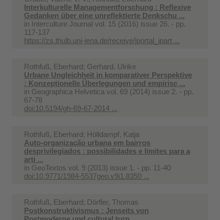
Interkulturelle Managementforschung : Reflexive
Gedanken über eine unreflektierte Denkschu ...
in
Interculture Journal vol. 15 (2016) issue 26. - pp.
117-137
https://zs.thulb.uni-jena.de/receive/jportal_jpart ...
Rothfuß, Eberhard; Gerhard, Ulrike
Urbane Ungleichheit in komparativer Perspektive
: Konzeptionelle Überlegungen und empirisc ...
in
Geographica Helvetica vol. 69 (2014) issue 2. - pp.
67-78
doi:10.5194/gh-69-67-2014 ...
Rothfuß, Eberhard; Hölldampf, Katja
Auto-organização urbana em bairros
desprivilegiados : possibilidades e limites para a
arti ...
in
GeoTextos vol. 9 (2013) issue 1. - pp. 11-40
doi:10.9771/1984-5537geo.v9i1.8350 ...
Rothfuß, Eberhard; Dörfler, Thomas
Postkonstruktivismus : Jenseits von
Postmoderne und cultural turn