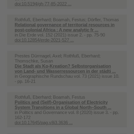
doi:10.5194/gh-77-85-2022 ...
Rothfuß, Eberhard; Boamah, Festus; Dörfler, Thomas
Relational governance of territorial resources in
post-colonial Africa : A new analytic fr ...
in
Die Erde vol. 152 (2021) issue 2. - pp. 75-90
doi:10.12854/erde-2021-527 ...
Prestes Dürrnagel, Axel; Rothfuß, Eberhard;
Thomschke, Susan
Die Stadt als Ko-Kreation? Selbstorganisation
von Land- und Wasserressourcen in der städti ...
in
Geographische Rundschau vol. 73 (2021) issue 10.
- pp. 16-21
Rothfuß, Eberhard; Boamah, Festus
Politics and (Self)-Organisation of Electricity
System Transitions in a Global North–South ...
in
Politics and Governance vol. 8 (2020) issue 3. - pp.
162-172
doi:10.17645/pag.v8i3.3636 ...