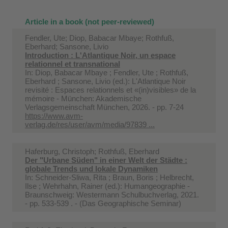
Article in a book (not peer-reviewed)
Fendler, Ute; Diop, Babacar Mbaye; Rothfuß,
Eberhard; Sansone, Livio
Introduction : L'Atlantique Noir, un espace
relationnel et transnational
In:
Diop, Babacar Mbaye ; Fendler, Ute ; Rothfuß,
Eberhard ; Sansone, Livio (ed.): L'Atlantique Noir
revisité : Espaces relationnels et «(in)visibles» de la
mémoire - München: Akademische
Verlagsgemeinschaft München, 2026. - pp. 7-24
https://www.avm-
verlag.de/res/user/avm/media/97839 ...
Haferburg, Christoph; Rothfuß, Eberhard
Der "Urbane Süden" in einer Welt der Städte :
globale Trends und lokale Dynamiken
In:
Schneider-Sliwa, Rita ; Braun, Boris ; Helbrecht,
Ilse ; Wehrhahn, Rainer (ed.): Humangeographie -
Braunschweig: Westermann Schulbuchverlag, 2021.
- pp. 533-539 . - (Das Geographische Seminar)