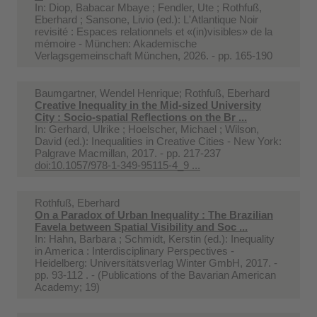
In:
Diop, Babacar Mbaye ; Fendler, Ute ; Rothfuß,
Eberhard ; Sansone, Livio (ed.): L'Atlantique Noir
revisité : Espaces relationnels et «(in)visibles» de la
mémoire - München: Akademische
Verlagsgemeinschaft München, 2026. - pp. 165-190
Baumgartner, Wendel Henrique; Rothfuß, Eberhard
Creative Inequality in the Mid-sized University
City : Socio-spatial Reflections on the Br ...
In:
Gerhard, Ulrike ; Hoelscher, Michael ; Wilson,
David (ed.): Inequalities in Creative Cities - New York:
Palgrave Macmillan, 2017. - pp. 217-237
doi:10.1057/978-1-349-95115-4_9 ...
Rothfuß, Eberhard
On a Paradox of Urban Inequality : The Brazilian
Favela between Spatial Visibility and Soc ...
In:
Hahn, Barbara ; Schmidt, Kerstin (ed.): Inequality
in America : Interdisciplinary Perspectives -
Heidelberg: Universitätsverlag Winter GmbH, 2017. -
pp. 93-112 . - (Publications of the Bavarian American
Academy; 19)