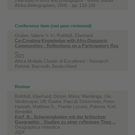
(Namibia) in texts and photographs - Basel: Basler
Afrika Bibliographien, 2000. - pp. 133-158
Conference item (not peer-reviewed)
Gruber, Valerie V. V.; Rothfuß, Eberhard
Co-Creating Knowledge with Afro-Diasporic
Communities : Reflections on a Participatory Res
...
2021
Africa Multiple Cluster of Excellence : Research
Retreat, Bayreuth, Deutschland
Review
Rothfuß, Eberhard; Dickel, Mirka; Wardenga, Ute;
Strohmayer, Ulf; Goeke, Pascal; Dirksmeier, Peter;
Hannah, Matthew G.; Puente Lozano, Paloma; Korf,
Benedikt
Korf, B.: Schwierigkeiten mit der kritischen
Geographie : Studien zu einer reflexiven Theo ...
Geographica Helvetica
2024