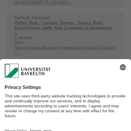
doi:10.5194/gh-79-119-2024 ...
Rothfuß, Eberhard
Potter, Rob ; Conway, Dennis ; Evans, Ruth ;
Lloyd-Evans, Sally: Key Concepts in Developme
...
Erdkunde
2014
https://www.erdkunde.uni-bonn.de/archive/2014/book
...
Rothfuß, Eberhard
Sakdapolrak, Patrick: Orte und Räume der Health
Vulnerability : Bourdieus Theorie der Prax ...
Erdkunde
2014
https://www.erdkunde.uni-bonn.de/archive/2014/book
...
Webmaster:
Univ.Prof.Dr. Eberhard Rothfuß