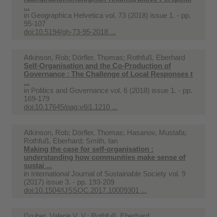
...
in
Geographica Helvetica vol. 73 (2018) issue 1. - pp.
95-107
doi:10.5194/gh-73-95-2018 ...
Atkinson, Rob; Dörfler, Thomas; Rothfuß, Eberhard
Self-Organisation and the Co-Production of
Governance : The Challenge of Local Responses t
...
in
Politics and Governance vol. 6 (2018) issue 1. - pp.
169-179
doi:10.17645/pag.v6i1.1210 ...
Atkinson, Rob; Dörfler, Thomas; Hasanov, Mustafa;
Rothfuß, Eberhard; Smith, Ian
Making the case for self-organisation :
understanding how communities make sense of
sustai ...
in
International Journal of Sustainable Society vol. 9
(2017) issue 3. - pp. 193-209
doi:10.1504/IJSSOC.2017.10009301 ...
Gruber, Valerie V. V.; Rothfuß, Eberhard