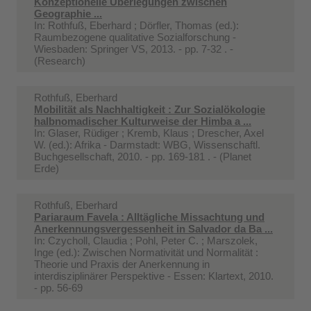
Konzeptionelle Überlegungen zwischen
Geographie ...
In:
Rothfuß, Eberhard ; Dörfler, Thomas (ed.):
Raumbezogene qualitative Sozialforschung -
Wiesbaden: Springer VS, 2013. - pp. 7-32 . -
(Research)
Rothfuß, Eberhard
Mobilität als Nachhaltigkeit : Zur Sozialökologie
halbnomadischer Kulturweise der Himba a ...
In:
Glaser, Rüdiger ; Kremb, Klaus ; Drescher, Axel
W. (ed.): Afrika - Darmstadt: WBG, Wissenschaftl.
Buchgesellschaft, 2010. - pp. 169-181 . - (Planet
Erde)
Rothfuß, Eberhard
Pariaraum Favela : Alltägliche Missachtung und
Anerkennungsvergessenheit in Salvador da Ba ...
In:
Czycholl, Claudia ; Pohl, Peter C. ; Marszolek,
Inge (ed.): Zwischen Normativität und Normalität :
Theorie und Praxis der Anerkennung in
interdisziplinärer Perspektive - Essen: Klartext, 2010.
- pp. 56-69