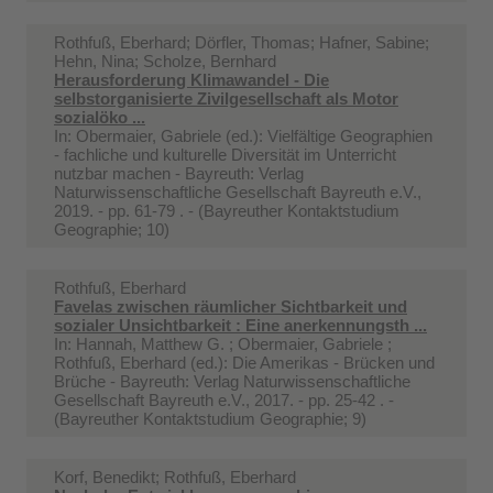
Rothfuß, Eberhard; Dörfler, Thomas; Hafner, Sabine;
Hehn, Nina; Scholze, Bernhard
Herausforderung Klimawandel - Die
selbstorganisierte Zivilgesellschaft als Motor
sozialöko ...
In:
Obermaier, Gabriele (ed.): Vielfältige Geographien
- fachliche und kulturelle Diversität im Unterricht
nutzbar machen - Bayreuth: Verlag
Naturwissenschaftliche Gesellschaft Bayreuth e.V.,
2019. - pp. 61-79 . - (Bayreuther Kontaktstudium
Geographie; 10)
Rothfuß, Eberhard
Favelas zwischen räumlicher Sichtbarkeit und
sozialer Unsichtbarkeit : Eine anerkennungsth ...
In:
Hannah, Matthew G. ; Obermaier, Gabriele ;
Rothfuß, Eberhard (ed.): Die Amerikas - Brücken und
Brüche - Bayreuth: Verlag Naturwissenschaftliche
Gesellschaft Bayreuth e.V., 2017. - pp. 25-42 . -
(Bayreuther Kontaktstudium Geographie; 9)
Korf, Benedikt; Rothfuß, Eberhard