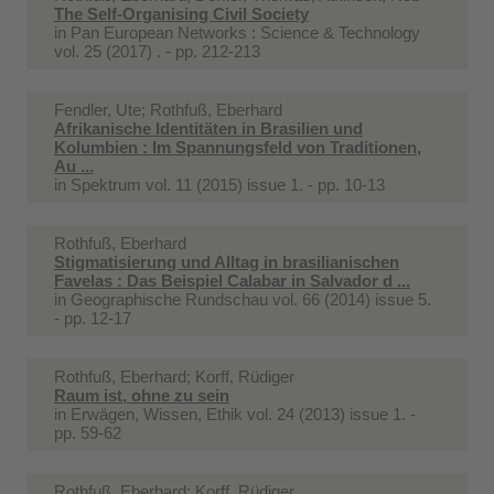
The Self-Organising Civil Society
in
Pan European Networks : Science & Technology
vol. 25 (2017) . - pp. 212-213
Fendler, Ute; Rothfuß, Eberhard
Afrikanische Identitäten in Brasilien und
Kolumbien : Im Spannungsfeld von Traditionen,
Au ...
in
Spektrum vol. 11 (2015) issue 1. - pp. 10-13
Rothfuß, Eberhard
Stigmatisierung und Alltag in brasilianischen
Favelas : Das Beispiel Calabar in Salvador d ...
in
Geographische Rundschau vol. 66 (2014) issue 5.
- pp. 12-17
Rothfuß, Eberhard; Korff, Rüdiger
Raum ist, ohne zu sein
in
Erwägen, Wissen, Ethik vol. 24 (2013) issue 1. -
pp. 59-62
Rothfuß, Eberhard; Korff, Rüdiger