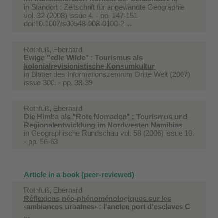
in
Standort : Zeitschrift für angewandte Geographie
vol. 32 (2008) issue 4. - pp. 147-151
doi:10.1007/s00548-008-0100-2 ...
Rothfuß, Eberhard
Ewige "edle Wilde" : Tourismus als
kolonialrevisionistische Konsumkultur
in
Blätter des Informationszentrum Dritte Welt (2007)
issue 300. - pp. 38-39
Rothfuß, Eberhard
Die Himba als "Rote Nomaden" : Tourismus und
Regionalentwicklung im Nordwesten Namibias
in
Geographische Rundschau vol. 58 (2006) issue 10.
- pp. 56-63
Article in a book (peer-reviewed)
Rothfuß, Eberhard
Réflexions néo-phénoménologiques sur les
‹ambiances urbaines› : l'ancien port d'esclaves C
...