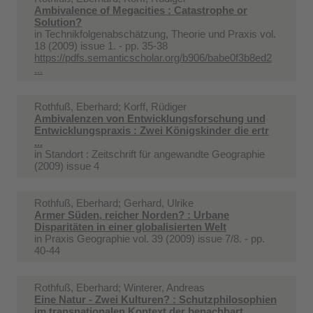
Ambivalence of Megacities : Catastrophe or
Solution?
in
Technikfolgenabschätzung, Theorie und Praxis vol.
18 (2009) issue 1. - pp. 35-38
https://pdfs.semanticscholar.org/b906/babe0f3b8ed2
...
Rothfuß, Eberhard; Korff, Rüdiger
Ambivalenzen von Entwicklungsforschung und
Entwicklungspraxis : Zwei Königskinder die ertr
...
in
Standort : Zeitschrift für angewandte Geographie
(2009) issue 4
Rothfuß, Eberhard; Gerhard, Ulrike
Armer Süden, reicher Norden? : Urbane
Disparitäten in einer globalisierten Welt
in
Praxis Geographie vol. 39 (2009) issue 7/8. - pp.
40-44
Rothfuß, Eberhard; Winterer, Andreas
Eine Natur - Zwei Kulturen? : Schutzphilosophien
im transnationalen Kontext der benachbart ...