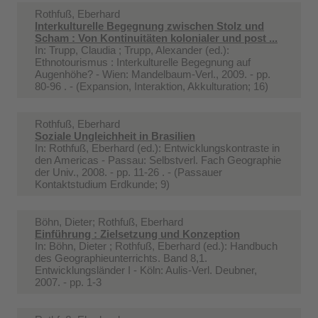
Rothfuß, Eberhard
Interkulturelle Begegnung zwischen Stolz und
Scham : Von Kontinuitäten kolonialer und post ...
In:
Trupp, Claudia ; Trupp, Alexander (ed.):
Ethnotourismus : Interkulturelle Begegnung auf
Augenhöhe? - Wien: Mandelbaum-Verl., 2009. - pp.
80-96 . - (Expansion, Interaktion, Akkulturation; 16)
Rothfuß, Eberhard
Soziale Ungleichheit in Brasilien
In:
Rothfuß, Eberhard (ed.): Entwicklungskontraste in
den Americas - Passau: Selbstverl. Fach Geographie
der Univ., 2008. - pp. 11-26 . - (Passauer
Kontaktstudium Erdkunde; 9)
Böhn, Dieter; Rothfuß, Eberhard
Einführung : Zielsetzung und Konzeption
In:
Böhn, Dieter ; Rothfuß, Eberhard (ed.): Handbuch
des Geographieunterrichts. Band 8,1.
Entwicklungsländer I - Köln: Aulis-Verl. Deubner,
2007. - pp. 1-3