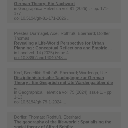
German Theory: Ein Nachwort
in
Geographica Helvetica vol. 81 (2026) . - pp. 171-
177
doi:10.5194/gh-81-171-2026 ...
Prestes Dürrnagel, Axel; Rothfuß, Eberhard; Dörfler,
Thomas
Revealing a Life-World Perspective for Urban
Planning : Conceptual Reflections and Empiric ...
in
Land vol. 14 (2025) issue 4
doi:10.3390/land14040748 ...
Korf, Benedikt; Rothfuß, Eberhard; Wardenga, Ute
Disziplinhistorische Tauchgänge zur German
Theory : Ein Gespräch mit Ute Wardenga über die
...
in
Geographica Helvetica vol. 79 (2024) issue 1. - pp.
1-13
doi:10.5194/gh-79-1-2024 ...
Dörfler, Thomas; Rothfuß, Eberhard
The geography of the life-world : Spatialising the
social theory of Alfred Schütz