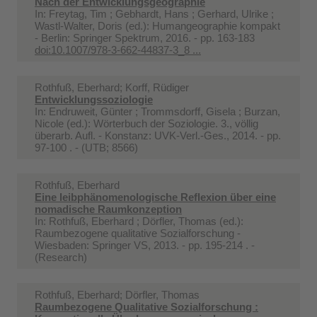
Nach der Entwicklungsgeographie
In:
Freytag, Tim ; Gebhardt, Hans ; Gerhard, Ulrike ;
Wastl-Walter, Doris (ed.): Humangeographie kompakt
- Berlin: Springer Spektrum, 2016. - pp. 163-183
doi:10.1007/978-3-662-44837-3_8 ...
Rothfuß, Eberhard; Korff, Rüdiger
Entwicklungssoziologie
In:
Endruweit, Günter ; Trommsdorff, Gisela ; Burzan,
Nicole (ed.): Wörterbuch der Soziologie. 3., völlig
überarb. Aufl. - Konstanz: UVK-Verl.-Ges., 2014. - pp.
97-100 . - (UTB; 8566)
Rothfuß, Eberhard
Eine leibphänomenologische Reflexion über eine
nomadische Raumkonzeption
In:
Rothfuß, Eberhard ; Dörfler, Thomas (ed.):
Raumbezogene qualitative Sozialforschung -
Wiesbaden: Springer VS, 2013. - pp. 195-214 . -
(Research)
Rothfuß, Eberhard; Dörfler, Thomas
Raumbezogene Qualitative Sozialforschung :