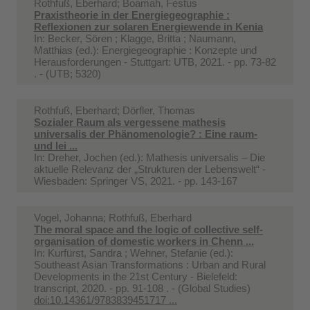
Rothfuß, Eberhard; Boamah, Festus
Praxistheorie in der Energiegeographie :
Reflexionen zur solaren Energiewende in Kenia
In:
Becker, Sören ; Klagge, Britta ; Naumann,
Matthias (ed.): Energiegeographie : Konzepte und
Herausforderungen - Stuttgart: UTB, 2021. - pp. 73-82
. - (UTB; 5320)
Rothfuß, Eberhard; Dörfler, Thomas
Sozialer Raum als vergessene mathesis
universalis der Phänomenologie? : Eine raum-
und lei ...
In:
Dreher, Jochen (ed.): Mathesis universalis – Die
aktuelle Relevanz der „Strukturen der Lebenswelt“ -
Wiesbaden: Springer VS, 2021. - pp. 143-167
Vogel, Johanna; Rothfuß, Eberhard
The moral space and the logic of collective self-
organisation of domestic workers in Chenn ...
In:
Kurfürst, Sandra ; Wehner, Stefanie (ed.):
Southeast Asian Transformations : Urban and Rural
Developments in the 21st Century - Bielefeld:
transcript, 2020. - pp. 91-108 . - (Global Studies)
doi:10.14361/9783839451717 ...