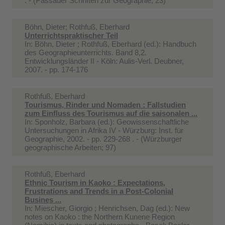
. - (Passauer Schriften zur Geographie; 23)
Böhn, Dieter; Rothfuß, Eberhard
Unterrichtspraktischer Teil
In:
Böhn, Dieter ; Rothfuß, Eberhard (ed.): Handbuch
des Geographieunterrichts. Band 8,2.
Entwicklungsländer II - Köln: Aulis-Verl. Deubner,
2007. - pp. 174-176
Rothfuß, Eberhard
Tourismus, Rinder und Nomaden : Fallstudien
zum Einfluss des Tourismus auf die saisonalen ...
In:
Sponholz, Barbara (ed.): Geowissenschaftliche
Untersuchungen in Afrika IV - Würzburg: Inst. für
Geographie, 2002. - pp. 229-268 . - (Würzburger
geographische Arbeiten; 97)
Rothfuß, Eberhard
Ethnic Tourism in Kaoko : Expectations,
Frustrations and Trends in a Post-Colonial
Busines ...
In:
Miescher, Giorgio ; Henrichsen, Dag (ed.): New
notes on Kaoko : the Northern Kunene Region