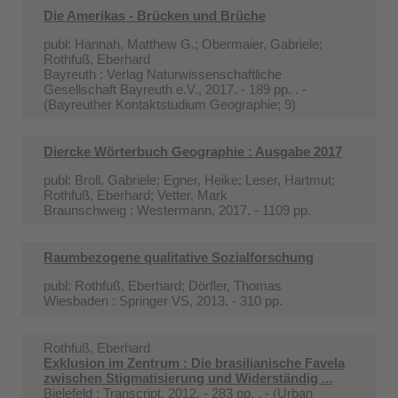
Die Amerikas - Brücken und Brüche
publ: Hannah, Matthew G.; Obermaier, Gabriele;
Rothfuß, Eberhard
Bayreuth : Verlag Naturwissenschaftliche
Gesellschaft Bayreuth e.V., 2017. - 189 pp. . -
(Bayreuther Kontaktstudium Geographie; 9)
Diercke Wörterbuch Geographie : Ausgabe 2017
publ: Broll, Gabriele; Egner, Heike; Leser, Hartmut;
Rothfuß, Eberhard; Vetter, Mark
Braunschweig : Westermann, 2017. - 1109 pp.
Raumbezogene qualitative Sozialforschung
publ: Rothfuß, Eberhard; Dörfler, Thomas
Wiesbaden : Springer VS, 2013. - 310 pp.
Rothfuß, Eberhard
Exklusion im Zentrum : Die brasilianische Favela
zwischen Stigmatisierung und Widerständig ...
Bielefeld : Transcript, 2012. - 283 pp. . - (Urban