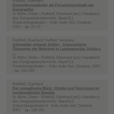
Rothfuß, Eberhard
Entwicklungsländer als Forschungsobjekt der
Geographie
In:
Böhn, Dieter ; Rothfuß, Eberhard (ed.): Handbuch
des Geographieunterrichts. Band 8,1.
Entwicklungsländer I - Köln: Aulis-Verl. Deubner,
2007. - pp. 22-33
Rothfuß, Eberhard; Deffner, Veronika
Informeller urbaner Sektor : Ungesicherte
Ökonomie der Mehrheit in Lateinamerika, Afrika u
...
In:
Böhn, Dieter ; Rothfuß, Eberhard (ed.): Handbuch
des Geographieunterrichts. Band 8,1.
Enwicklungsländer I - Köln: Aulis-Verl. Deubner, 2007.
- pp. 210-218
Rothfuß, Eberhard
Der nomadische Blick : Himba und Tourismus im
nordwestlichen Namiba
In:
Böhn, Dieter ; Rothfuß, Eberhard (ed.): Handbuch
des Geographieunterrichts. Band 8,2.
Entwicklungsländer II - Köln: Aulis-Verl. Deubner,
2007. - pp. 188-201