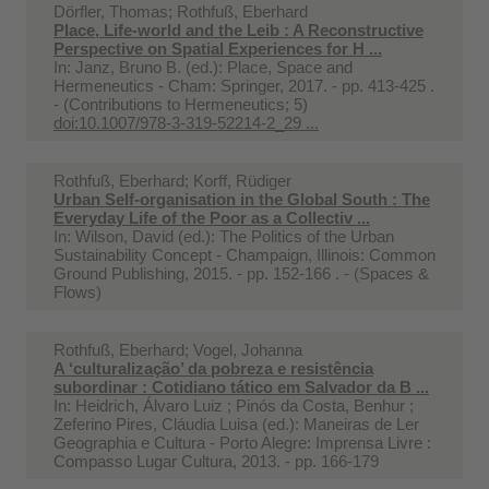
Dörfler, Thomas; Rothfuß, Eberhard
Place, Life-world and the Leib : A Reconstructive
Perspective on Spatial Experiences for H ...
In:
Janz, Bruno B. (ed.): Place, Space and
Hermeneutics - Cham: Springer, 2017. - pp. 413-425 .
- (Contributions to Hermeneutics; 5)
doi:10.1007/978-3-319-52214-2_29 ...
Rothfuß, Eberhard; Korff, Rüdiger
Urban Self-organisation in the Global South : The
Everyday Life of the Poor as a Collectiv ...
In:
Wilson, David (ed.): The Politics of the Urban
Sustainability Concept - Champaign, Illinois: Common
Ground Publishing, 2015. - pp. 152-166 . - (Spaces &
Flows)
Rothfuß, Eberhard; Vogel, Johanna
A ‘culturalização’ da pobreza e resistência
subordinar : Cotidiano tático em Salvador da B ...
In:
Heidrich, Álvaro Luiz ; Pinós da Costa, Benhur ;
Zeferino Pires, Cláudia Luisa (ed.): Maneiras de Ler
Geographia e Cultura - Porto Alegre: Imprensa Livre :
Compasso Lugar Cultura, 2013. - pp. 166-179