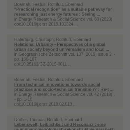
Boamah, Festus; Rothfuß, Eberhard
"Practical recognition" as a suitable pathway for
researching just energy futures : Seeing ...
in
Energy Research & Social Science vol. 60 (2020)
doi:10.1016/j.erss.2019.101324 ...
Haferburg, Christoph; Rothfuß, Eberhard
Relational Urbanity - Perspectives of a global
urban society beyond universalism and local ...
in
Geographische Zeitschrift vol. 107 (2019) issue 3. -
pp. 166-187
doi:10.25162/GZ-2019-0011 ...
Boamah, Festus; Rothfuß, Eberhard
From technical innovations towards social
practices and socio-technical transition? : Re-t ...
in
Energy Research & Social Science vol. 42 (2018) .
- pp. 1-10
doi:10.1016/j.erss.2018.02.019 ...
Dörfler, Thomas; Rothfuß, Eberhard
Lebenswelt, Leiblichkeit und Resonanz : eine
raumphänomenologisch-rekonstruktive Perspekti