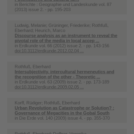
in
Berichte : Geographie und Landeskunde vol. 87
(2013) issue 2. - pp. 195-203
Ludwig, Melanie; Grüninger, Friederike; Rothfuß,
Eberhard; Heurich, Marco
Discourse analysis as an instrument to reveal the
pivotal role of the media in local accep ...
in
Erdkunde vol. 66 (2012) issue 2. - pp. 143-156
doi:10.3112/erdkunde.2012.02.04 ...
Rothfuß, Eberhard
Intersubjectivity, intercultural hermeneutics and
the recognition of the other - Theoretic ...
in
Erdkunde vol. 63 (2009) issue 2. - pp. 173-189
doi:10.3112/erdkunde.2009.02.05 ...
Korff, Rüdiger; Rothfuß, Eberhard
Urban Revolution as Catastrophe or Solution? :
Governance of Megacities in the Gobal South
in
Die Erde vol. 140 (2009) issue 4. - pp. 355-370
Rothfuß, Eberhard; Deffner, Veronika